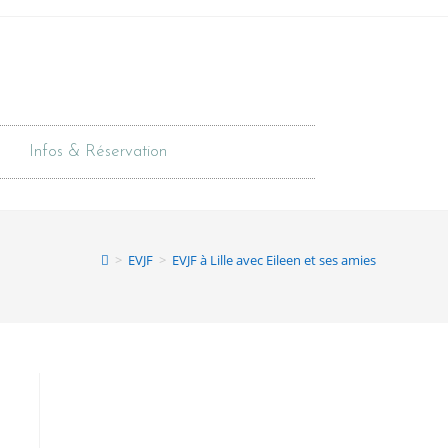
Infos & Réservation
>
EVJF
>
EVJF à Lille avec Eileen et ses amies