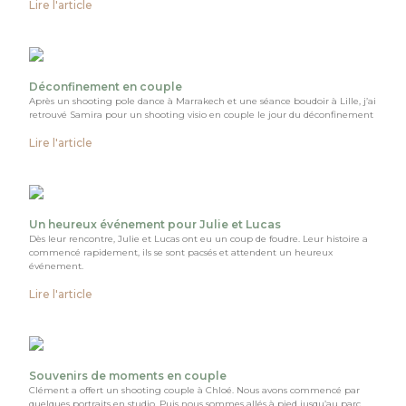
Lire l'article
Déconfinement en couple
Après un shooting pole dance à Marrakech et une séance boudoir à Lille, j’ai
retrouvé Samira pour un shooting visio en couple le jour du déconfinement
Lire l'article
Un heureux événement pour Julie et Lucas
Dès leur rencontre, Julie et Lucas ont eu un coup de foudre. Leur histoire a
commencé rapidement, ils se sont pacsés et attendent un heureux
événement.
Lire l'article
Souvenirs de moments en couple
Clément a offert un shooting couple à Chloé. Nous avons commencé par
quelques portraits en studio. Puis nous sommes allés à pied jusqu’au parc