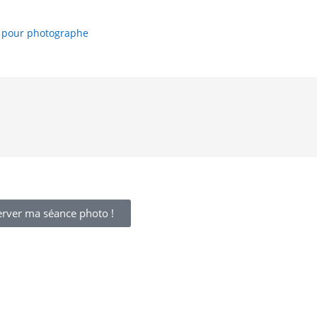
 pour photographe
erver ma séance photo !