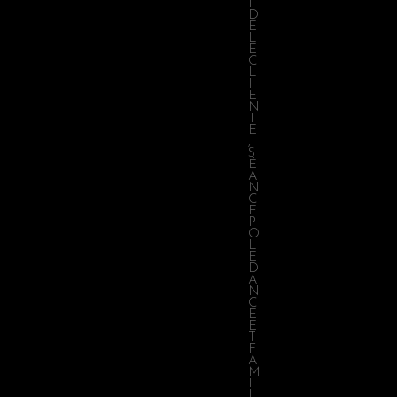
I
D
È
L
E
C
L
I
E
N
T
E
,
S
É
A
N
C
E
P
O
L
E
D
A
N
C
E
E
T
F
A
M
I
L