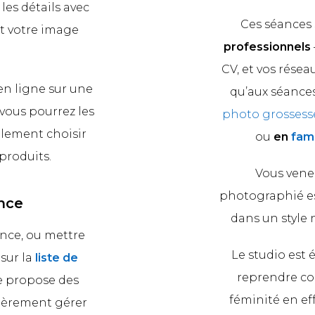
les détails avec
Ces séances
t votre image
professionnels
CV, et vos résea
en ligne sur une
qu’aux séanc
 vous pourrez les
photo grossess
alement choisir
ou
en
fami
produits.
Vous vene
photographié es
nce
dans un style 
ance, ou mettre
Le studio est 
sur la
liste de
reprendre con
e propose des
féminité en e
tièrement gérer