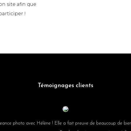
n site afin que
articiper !
Témoignages clients
 seance photo avec Hélène ! Elle a fait preuve de beaucoup de bien