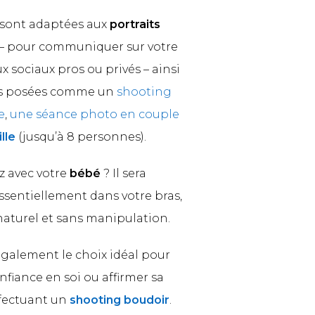
 sont adaptées aux
portraits
– pour communiquer sur votre
ux sociaux pros ou privés – ainsi
es posées comme un
shooting
e
,
une séance photo en couple
lle
(jusqu’à 8 personnes).
z avec votre
bébé
? Il sera
sentiellement dans votre bras,
naturel et sans manipulation.
également le choix idéal pour
fiance en soi ou affirmer sa
ffectuant un
shooting boudoir
.