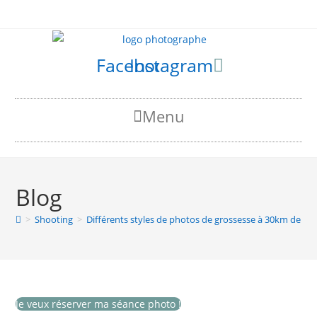
Skip
to
content
Facebook
Instagram
Menu
Blog
>
Shooting
>
Différents styles de photos de grossesse à 30km de Ni
Je veux réserver ma séance photo !