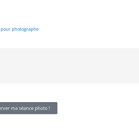
 pour photographe
erver ma séance photo !