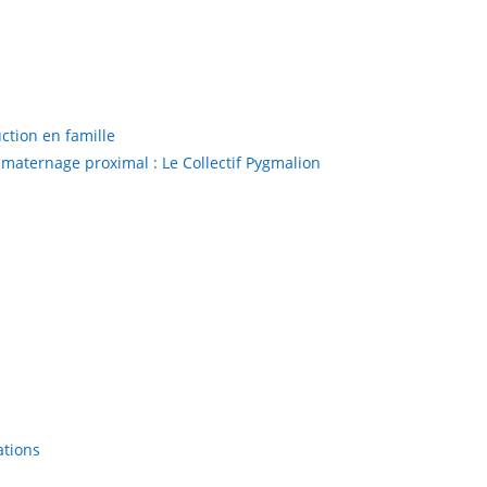
uction en famille
 maternage proximal : Le Collectif Pygmalion
tions