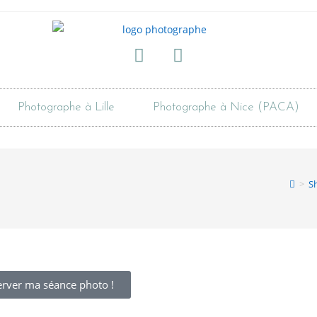
Photographe à Lille
Photographe à Nice (PACA)
>
S
erver ma séance photo !