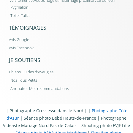
Allaitement, AAD, portage et maternage proximal : Le Collectif
Pygmalion
Toilet Talks
TÉMOIGNAGES
Avis Google
Avis Facebook
JE SOUTIENS
Chiens Guides d'Aveugles
Nos Tous Petits
Annuaire : Mes recommandations
|
Photographe Grossesse dans le Nord
| |
Photographe Côte
d’Azur
|
Séance photo Bébé Hauts-de-France
|
Photographe
Vidéaste Mariage Nord Pas-de-Calais
|
Shooting photo EVJF Lille
|
Séance photo bébé Alpes Maritimes
|
Shooting photo