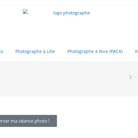
to
Photographe à Lille
Photographe à Nice (PACA)
I
>
erver ma séance photo !